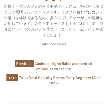
新規オープンカジノの入金不要ボーナスは、特に初心者に
とって素晴らしいチャンスです。リスクを負わずにカジノ
の魅力を体験できるため、多くのプレイヤーがこの特典を
活用しています。入金不要ボーナスを上手に利用して、自
分にぴったりのカジノを見つけ、楽しいゲームライフを送
りましょう！
Category:
News
Post
Previous:
Casino en ligne fiable avec retrait
navigation
immédiat en France
Next:
Truck Yard Security Basics Every Beginner Must
Know