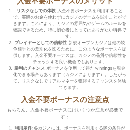
入金不要ボーナスのメリット
リスクなしでの体験
: 入金不要ボーナスを利用すること
で、実際のお金を使わずにカジノのゲームを試すことがで
きます。これにより、カジノの雰囲気やゲームのルールを
確認できるため、特に初心者にとってはありがたい特典で
す。
プレイヤーとしての信頼性
: 新規オープンカジノは他の競
争相手との差別化を図るために、このようなボーナスを提
供します。入金不要ボーナスは、カジノの品質や信頼性を
チェックする良い機会でもあります。
勝利のチャンス
: ボーナスを使用して得た winningsを現金
化できる場合もあります（カジノによります）。したがっ
て、リスクなしでリアルマネーを獲得するチャンスを体験
できます。
入金不要ボーナスの注意点
もちろん、入金不要ボーナスにはいくつか注意が必要で
す：
利用条件
: 各カジノには、ボーナスを利用する際の条件が