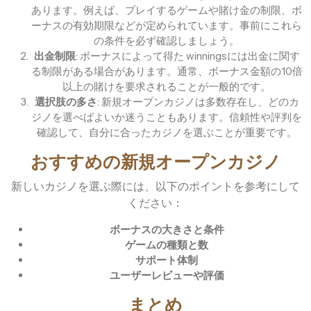
あります。例えば、プレイするゲームや賭け金の制限、ボ
ーナスの有効期限などが定められています。事前にこれら
の条件を必ず確認しましょう。
出金制限
: ボーナスによって得た winningsには出金に関す
る制限がある場合があります。通常、ボーナス金額の10倍
以上の賭けを要求されることが一般的です。
選択肢の多さ
: 新規オープンカジノは多数存在し、どのカ
ジノを選べばよいか迷うこともあります。信頼性や評判を
確認して、自分に合ったカジノを選ぶことが重要です。
おすすめの新規オープンカジノ
新しいカジノを選ぶ際には、以下のポイントを参考にして
ください：
ボーナスの大きさと条件
ゲームの種類と数
サポート体制
ユーザーレビューや評価
まとめ