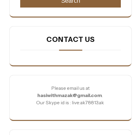
Search
CONTACT US
Please email us at
hasiwithmazak@gmail.com
.
Our Skype id is : live:ak78813.ak