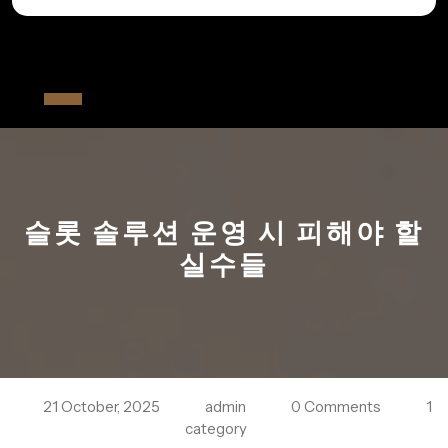
Skip
to
All The Fiver
content
Open
Button
슬롯 솔루션 운영 시 피해야 할
실수들
21 October, 2025
admin
0 Comments
1
category