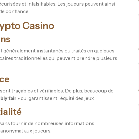
curisées et infalsifiables. Les joueurs peuvent ainsi
 de confiance.
rypto Casino
ons
t généralement instantanés ou traités en quelques
aires traditionnelles qui peuvent prendre plusieurs
nce
 sont traçables et vérifiables. De plus, beaucoup de
bly fair
» qui garantissent l’équité des jeux.
ialité
 sans fournir de nombreuses informations
d’anonymat aux joueurs.