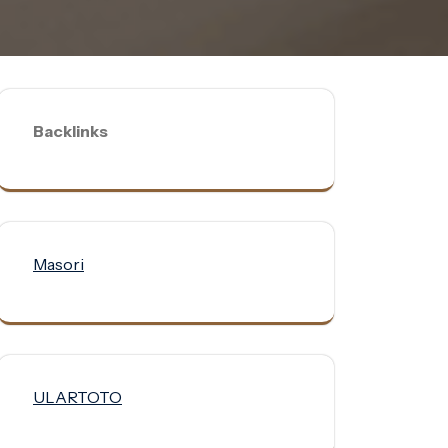
Backlinks
Masori
ULARTOTO