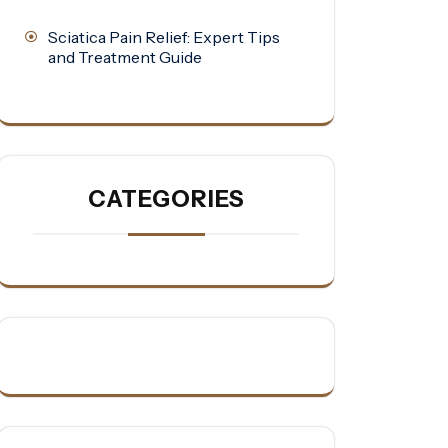
Sciatica Pain Relief: Expert Tips
and Treatment Guide
CATEGORIES