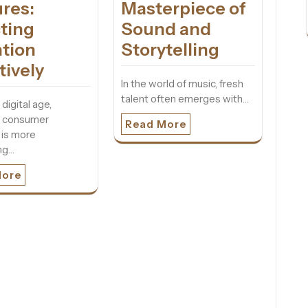
res:
Masterpiece of
ting
Sound and
ntion
Storytelling
tively
In the world of music, fresh
talent often emerges with…
 digital age,
g consumer
Read More
 is more
ing…
More