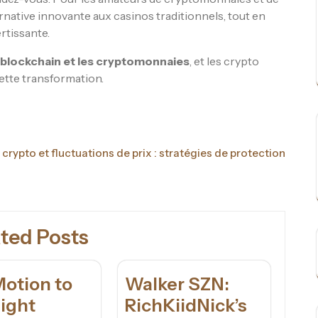
ernative innovante aux casinos traditionnels, tout en
rtissante.
blockchain et les cryptomonnaies
, et les crypto
ette transformation.
crypto et fluctuations de prix : stratégies de protection
ted Posts
Motion to
Walker SZN:
ight
RichKiidNick’s