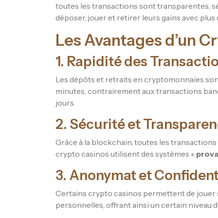
toutes les transactions sont transparentes, sé
déposer, jouer et retirer leurs gains avec plus
Les Avantages d’un C
1. Rapidité des Transacti
Les dépôts et retraits en cryptomonnaies son
minutes, contrairement aux transactions banc
jours.
2. Sécurité et Transpare
Grâce à la blockchain, toutes les transactions
crypto casinos utilisent des systèmes «
prova
3. Anonymat et Confident
Certains crypto casinos permettent de jouer
personnelles, offrant ainsi un certain niveau 