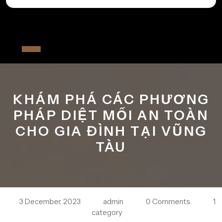
Skip
to
All The Fiver
content
Open
Button
KHÁM PHÁ CÁC PHƯƠNG
PHÁP DIỆT MỐI AN TOÀN
CHO GIA ĐÌNH TẠI VŨNG
TÀU
3 December, 2023
admin
0 Comments
1
category