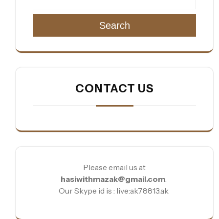
Search
CONTACT US
Please email us at
hasiwithmazak@gmail.com
.
Our Skype id is : live:ak78813.ak