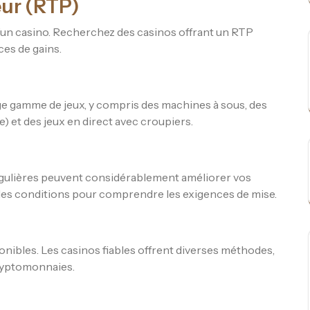
eur (RTP)
 d’un casino. Recherchez des casinos offrant un RTP
es de gains.
ge gamme de jeux, y compris des machines à sous, des
e) et des jeux en direct avec croupiers.
gulières peuvent considérablement améliorer vos
 les conditions pour comprendre les exigences de mise.
ponibles. Les casinos fiables offrent diverses méthodes,
cryptomonnaies.