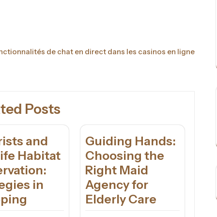
nctionnalités de chat en direct dans les casinos en ligne
ted Posts
ists and
Guiding Hands:
ife Habitat
Choosing the
rvation:
Right Maid
egies in
Agency for
öping
Elderly Care