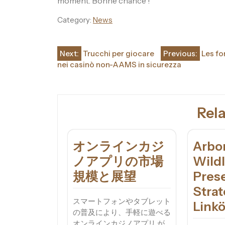
moment. Bonne chance !
Category:
News
Post
Next:
Trucchi per giocare
Previous:
Les fo
nei casinò non-AAMS in sicurezza
navigation
Rela
オンラインカジ
Arbor
ノアプリの市場
Wildl
規模と展望
Prese
Strat
スマートフォンやタブレット
Link
の普及により、手軽に遊べる
オンラインカジノアプリ が