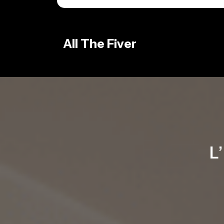
Skip
to
content
All The Fiver
L