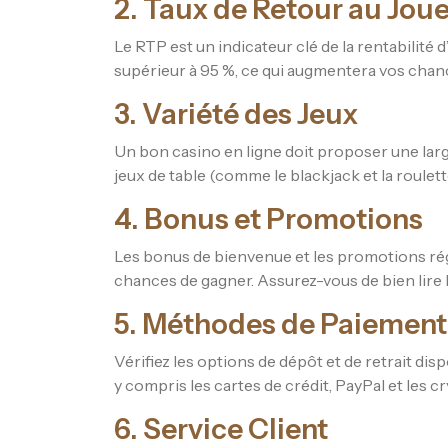
2. Taux de Retour au Jou
Le RTP est un indicateur clé de la rentabilité
supérieur à 95 %, ce qui augmentera vos chanc
3. Variété des Jeux
Un bon casino en ligne doit proposer une lar
jeux de table (comme le blackjack et la roulett
4. Bonus et Promotions
Les bonus de bienvenue et les promotions ré
chances de gagner. Assurez-vous de bien lire
5. Méthodes de Paiement
Vérifiez les options de dépôt et de retrait dis
y compris les cartes de crédit, PayPal et les 
6. Service Client