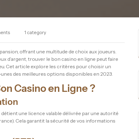
ents
1 category
xpansion, offrant une multitude de choix aux joueurs.
x d’argent, trouver le bon casino en ligne peut faire
u. Cet article explore les critères pour choisir un
-unes des meilleures options disponibles en 2023.
on Casino en Ligne ?
ation
gne détient une licence valable délivrée par une autorité
nce). Cela garantit la sécurité de vos informations