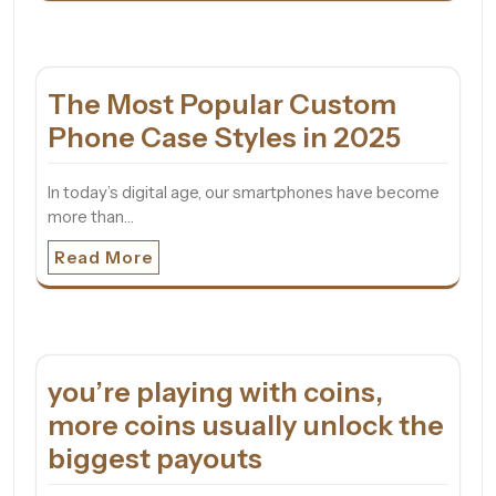
The Most Popular Custom
Phone Case Styles in 2025
In today’s digital age, our smartphones have become
more than…
Read More
you’re playing with coins,
more coins usually unlock the
biggest payouts