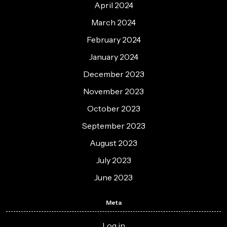
April 2024
March 2024
February 2024
January 2024
December 2023
November 2023
October 2023
September 2023
August 2023
July 2023
June 2023
Meta
Log in