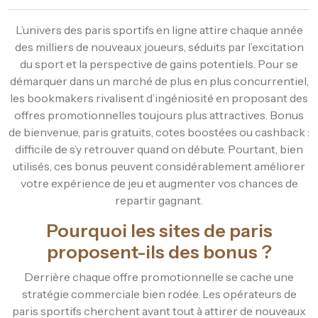
L’univers des paris sportifs en ligne attire chaque année
des milliers de nouveaux joueurs, séduits par l’excitation
du sport et la perspective de gains potentiels. Pour se
démarquer dans un marché de plus en plus concurrentiel,
les bookmakers rivalisent d’ingéniosité en proposant des
offres promotionnelles toujours plus attractives. Bonus
de bienvenue, paris gratuits, cotes boostées ou cashback :
difficile de s’y retrouver quand on débute. Pourtant, bien
utilisés, ces bonus peuvent considérablement améliorer
votre expérience de jeu et augmenter vos chances de
repartir gagnant.
Pourquoi les sites de paris
proposent-ils des bonus ?
Derrière chaque offre promotionnelle se cache une
stratégie commerciale bien rodée. Les opérateurs de
paris sportifs cherchent avant tout à attirer de nouveaux