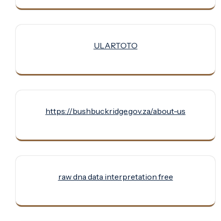
ULARTOTO
https://bushbuckridge.gov.za/about-us
raw dna data interpretation free