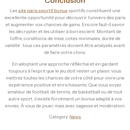
Conclusion
Les
site paris sportif bonus
sportifs constituent une
excellente opportunité pour découvrir l’univers des paris
et augmenter vos chances de gains. Encore faut-il savoir
les décrypter et les utiliser à bon escient. Montant de
l’offre, conditions de mise, cotes minimales, durée de
validité : tous ces paramètres doivent être analysés avant
de faire votre choix.
En adoptant une approche réfléchie et en gardant
toujours à l’esprit que le jeu doit rester un plaisir, vous
mettrez toutes les chances de votre côté pour vivre une
expérience positive et enrichissante. Que vous soyez
amateur de football, de tennis, de basketball ou de tout
autre sport, il existe forcément un bonus adapté à vos
envies. À vous de jouer, mais avec sagesse et modération.
Category:
News