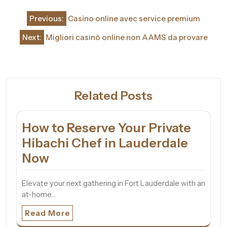
Post
Previous:
Casino online avec service premium
navigation
Next:
Migliori casinò online non AAMS da provare
Related Posts
How to Reserve Your Private
Hibachi Chef in Lauderdale
Now
Elevate your next gathering in Fort Lauderdale with an
at-home…
Read More