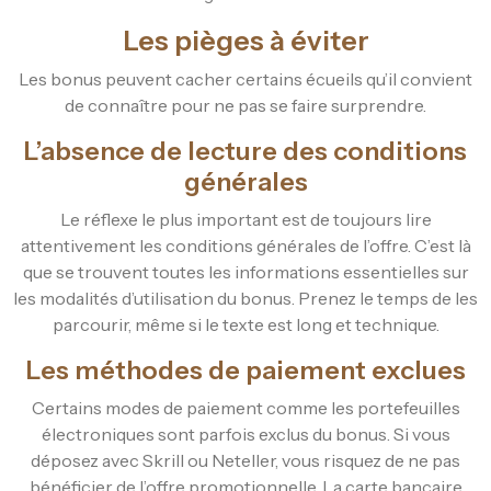
Les pièges à éviter
Les bonus peuvent cacher certains écueils qu’il convient
de connaître pour ne pas se faire surprendre.
L’absence de lecture des conditions
générales
Le réflexe le plus important est de toujours lire
attentivement les conditions générales de l’offre. C’est là
que se trouvent toutes les informations essentielles sur
les modalités d’utilisation du bonus. Prenez le temps de les
parcourir, même si le texte est long et technique.
Les méthodes de paiement exclues
Certains modes de paiement comme les portefeuilles
électroniques sont parfois exclus du bonus. Si vous
déposez avec Skrill ou Neteller, vous risquez de ne pas
bénéficier de l’offre promotionnelle. La carte bancaire