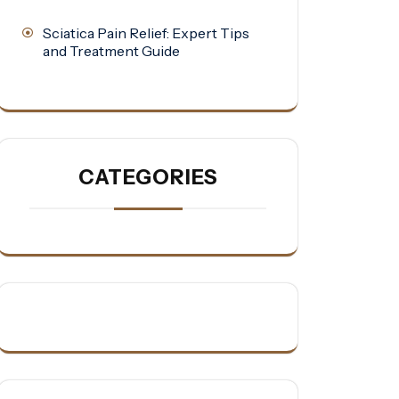
Sciatica Pain Relief: Expert Tips
and Treatment Guide
CATEGORIES