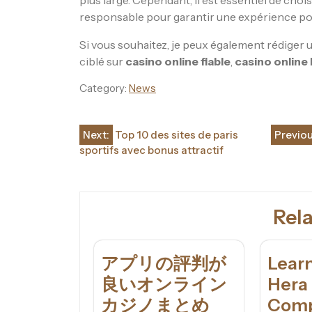
plus large. Cependant, il est essentiel de choi
responsable pour garantir une expérience pos
Si vous souhaitez, je peux également rédiger 
ciblé sur
casino online fiable
,
casino online
Category:
News
Post
Next:
Top 10 des sites de paris
Previou
sportifs avec bonus attractif
navigation
Rela
アプリの評判が
Lear
良いオンライン
Hera 
カジノまとめ
Comp