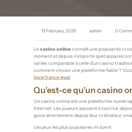
13 February, 2026
admin
0 Comm
Le
casino online
connaît une popularité croi
moment et depuis n’importe quel appareil conn
variée, comparable à celle d’un casino tradit
comment choisir une plateforme fiable ? Voi
ligne france légal
.
Qu’est-ce qu’un casino on
Un casino online est une plateforme numériqu
Internet. Les joueurs peuvent s’inscrire, dépose
gains directement depuis leur ordinateur, sma
Les jeux les plus populaires incluent :