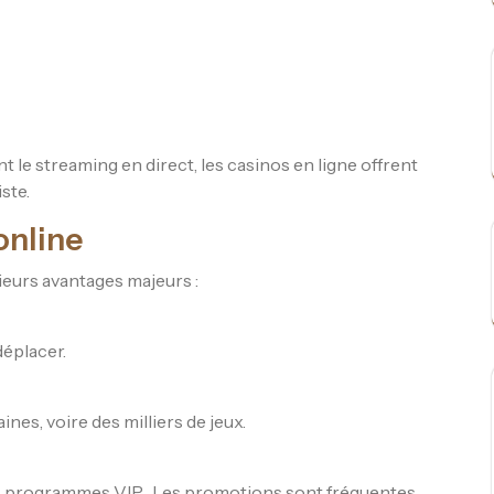
e streaming en direct, les casinos en ligne offrent
ste.
online
ieurs avantages majeurs :
éplacer.
es, voire des milliers de jeux.
k, programmes VIP… Les promotions sont fréquentes.